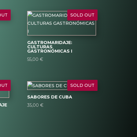
OUT
SOLD OUT
GASTROMARIDAJE:
CULTURAS
GASTRONÓMICAS I
55,00
€
OUT
SOLD OUT
SABORES DE CUBA
AJE
35,00
€