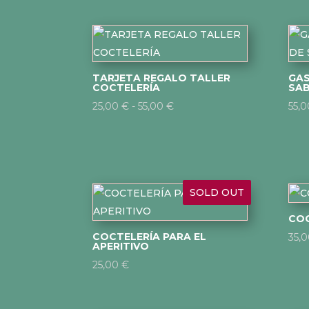
TARJETA REGALO TALLER
GAS
COCTELERÍA
SA
Rango
25,00
€
-
55,00
€
55,
de
precios:
desde
25,00 €
SOLD OUT
hasta
55,00 €
COC
COCTELERÍA PARA EL
35,
APERITIVO
25,00
€