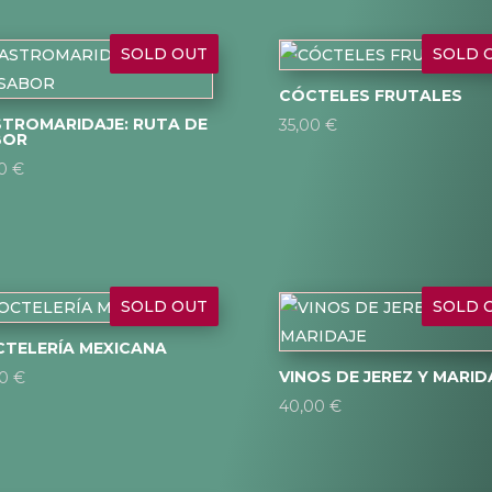
SOLD OUT
SOLD 
CÓCTELES FRUTALES
TROMARIDAJE: RUTA DE
35,00
€
BOR
00
€
SOLD OUT
SOLD 
TELERÍA MEXICANA
VINOS DE JEREZ Y MARID
00
€
40,00
€