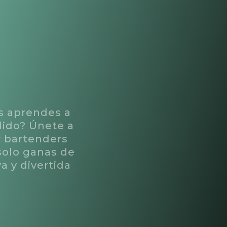
as aprendes a
dido? Únete a
r bartenders
solo ganas de
a y divertida